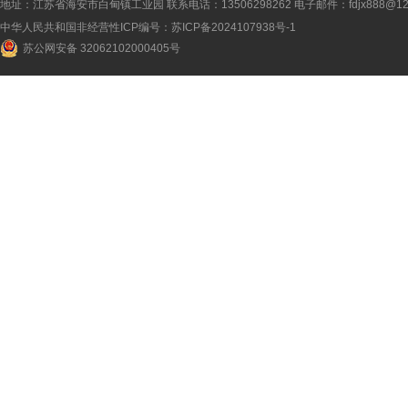
地址：江苏省海安市白甸镇工业园 联系电话：13506298262 电子邮件：fdjx888@126
中华人民共和国非经营性ICP编号：
苏ICP备2024107938号-1
苏公网安备 32062102000405号